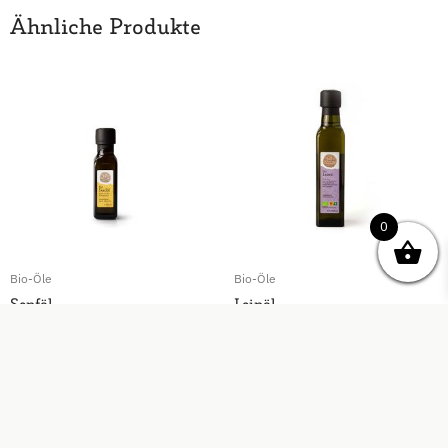
Ähnliche Produkte
0
Bio-Öle
Bio-Öle
Senföl
Leinöl
€
6,90
€
12,10
In den Warenkorb
In den Warenkorb