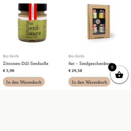
Bio-Senfe
Bio-Senfe
Zitronen-Dill-Senfsoße
4er – Senfgeschenkset
0
€
5,90
€
29,50
In den Warenkorb
In den Warenkorb