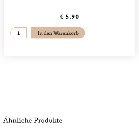
€
5,90
Senf
In den Warenkorb
würzig-
süß
Menge
Ähnliche Produkte