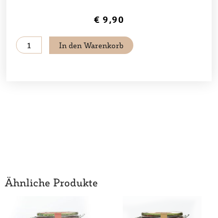
€
9,90
Tee
In den Warenkorb
-
Geborgenheit
im
kleinen
Glas
Menge
Ähnliche Produkte